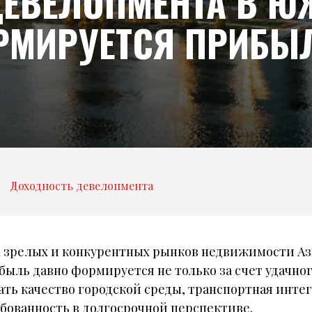
ЕВЕЛОПМЕНТА В Ю
ОРМИРУЕТСЯ ПРИБЫ
Доходность девелопмента
 зрелых и конкурентных рынков недвижимости Ази
быль давно формируется не только за счет удачног
ть качество городской среды, транспортная инте
ебованность в долгосрочной перспективе.