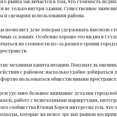
го рынка заключается в том, что стоимость недви
я не только внутри здания. Существенное значен
а и сценарии использования района.
еды позволяет девелоперам удерживать высокую с
чных условиях. Особенно хорошо это видно в Сеул
ичаться по стоимости из-за разного уровня город
ространств.
гие механики капитализации. Покупатель оценива
ствия с районом: насколько удобно добираться до
мфортно пользоваться общественными пространст
и уделяют большое внимание деталям городской 
тажей, работу с пешеходными маршрутами, интегр
ого сообщества Южная Корея интересна тем, что 
одходы, которые на менее зрелых рынках воспри