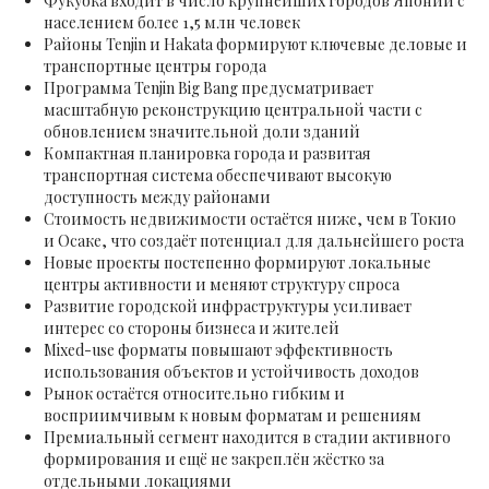
Фукуока входит в число крупнейших городов Японии с
населением более 1,5 млн человек
Районы Tenjin и Hakata формируют ключевые деловые и
транспортные центры города
Программа Tenjin Big Bang предусматривает
масштабную реконструкцию центральной части с
обновлением значительной доли зданий
Компактная планировка города и развитая
транспортная система обеспечивают высокую
доступность между районами
Стоимость недвижимости остаётся ниже, чем в Токио
и Осаке, что создаёт потенциал для дальнейшего роста
Новые проекты постепенно формируют локальные
центры активности и меняют структуру спроса
Развитие городской инфраструктуры усиливает
интерес со стороны бизнеса и жителей
Mixed-use форматы повышают эффективность
использования объектов и устойчивость доходов
Рынок остаётся относительно гибким и
восприимчивым к новым форматам и решениям
Премиальный сегмент находится в стадии активного
формирования и ещё не закреплён жёстко за
отдельными локациями