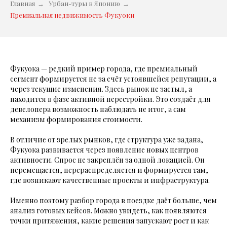
Главная
→
Урбан-туры в Японию
→
Премиальная недвижимость Фукуоки
Фукуока — редкий пример города, где премиальный
сегмент формируется не за счёт устоявшейся репутации, а
через текущие изменения. Здесь рынок не застыл, а
находится в фазе активной перестройки. Это создаёт для
девелопера возможность наблюдать не итог, а сам
механизм формирования стоимости.
В отличие от зрелых рынков, где структура уже задана,
Фукуока развивается через появление новых центров
активности. Спрос не закреплён за одной локацией. Он
перемещается, перераспределяется и формируется там,
где возникают качественные проекты и инфраструктура.
Именно поэтому разбор города в поездке даёт больше, чем
анализ готовых кейсов. Можно увидеть, как появляются
точки притяжения, какие решения запускают рост и как