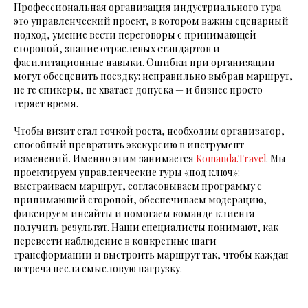
Профессиональная организация индустриального тура —
это управленческий проект, в котором важны сценарный
подход, умение вести переговоры с принимающей
стороной, знание отраслевых стандартов и
фасилитационные навыки. Ошибки при организации
могут обесценить поездку: неправильно выбран маршрут,
не те спикеры, не хватает допуска — и бизнес просто
теряет время.
Чтобы визит стал точкой роста, необходим организатор,
способный превратить экскурсию в инструмент
изменений. Именно этим занимается
Komanda.Travel
. Мы
проектируем управленческие туры «под ключ»:
выстраиваем маршрут, согласовываем программу с
принимающей стороной, обеспечиваем модерацию,
фиксируем инсайты и помогаем команде клиента
получить результат. Наши специалисты понимают, как
перевести наблюдение в конкретные шаги
трансформации и выстроить маршрут так, чтобы каждая
встреча несла смысловую нагрузку.