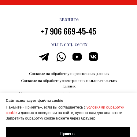
звоните
+7 906 669-45-45
мы в соц. сетях
Согласие на обработку персональных данных
Согласие на обработку электронных пользовательских
данных
Политика в отношении обработки персональных данных
Сайт использует файлы cookie
Каталог впечатлений на Razvedka.World
Нажмите «Принять», если вы соглашаетесь с
условиями обработки
© ООО "КОРПОРАЦИИ БУДУЩЕГО"
cookie
и данных о поведении на сайте, нужных нам для аналитики.
ИНН 6700027506
Запретить обработку cookie можете через браузер
Создание сайта Mehanik Design
Принять