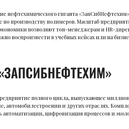
ние нефтехимического гиганта «ЗапСибНефтехим»
пе по производству полимеров. Масштаб предприят
и экономики позволяют топ-менеджерам и HR-дир
жно воспроизвести в учебных кейсах или на бизне
 «ЗАПСИБНЕФТЕХИМ»
редприятие полного цикла, выпускающее миллионы
е, автомобилестроении и других отраслях. Компле
ь автоматизации, цифровизация процессов и экол