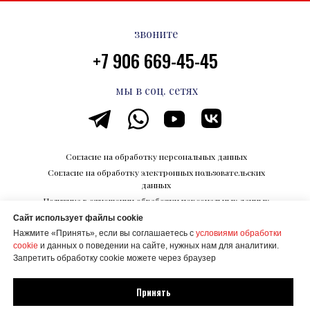
звоните
+7 906 669-45-45
мы в соц. сетях
Согласие на обработку персональных данных
Согласие на обработку электронных пользовательских
данных
Политика в отношении обработки персональных данных
Сайт использует файлы cookie
Каталог впечатлений на Razvedka.World
Нажмите «Принять», если вы соглашаетесь с
условиями обработки
© ООО "КОРПОРАЦИИ БУДУЩЕГО"
cookie
и данных о поведении на сайте, нужных нам для аналитики.
ИНН 6700027506
Запретить обработку cookie можете через браузер
Создание сайта Mehanik Design
Принять