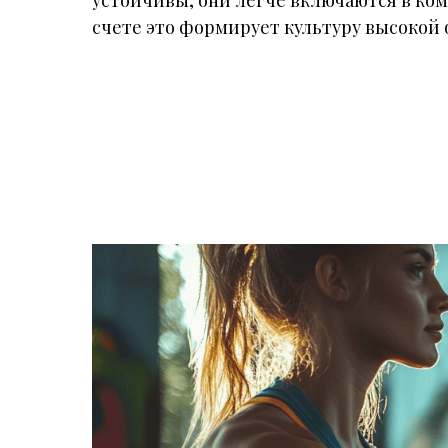
устойчивы, они легче включаются в ко
счете это формирует культуру высокой 