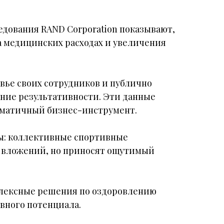
едования RAND Corporation показывают,
на медицинских расходах и увеличения
овье своих сотрудников и публично
ение результативности. Эти данные
агматичный бизнес-инструмент.
ы: коллективные спортивные
х вложений, но приносят ощутимый
плексные решения по оздоровлению
вного потенциала.