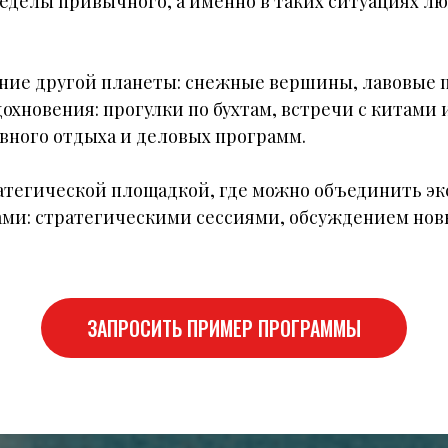
еделы привычного, а именно в таких ситуациях люд
ие другой планеты: снежные вершины, лавовые п
охновения: прогулки по бухтам, встречи с китами
вного отдыха и деловых программ.
атегической площадкой, где можно объединить эк
и: стратегическими сессиями, обсуждением новы
ЗАПРОСИТЬ ПРИМЕР ПРОГРАММЫ