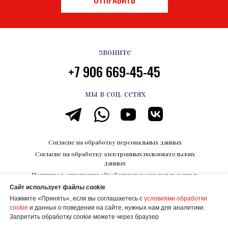
звоните
+7 906 669-45-45
мы в соц. сетях
Согласие на обработку персональных данных
Согласие на обработку электронных пользовательских
данных
Политика в отношении обработки персональных данных
Сайт использует файлы cookie
Каталог впечатлений на Razvedka.World
Нажмите «Принять», если вы соглашаетесь с
условиями обработки
© ООО "КОРПОРАЦИИ БУДУЩЕГО"
cookie
и данных о поведении на сайте, нужных нам для аналитики.
ИНН 6700027506
Запретить обработку cookie можете через браузер