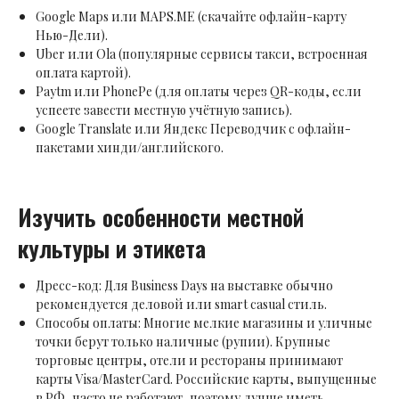
Google Maps или MAPS.ME (скачайте офлайн-карту
Нью-Дели).
Uber или Ola (популярные сервисы такси, встроенная
оплата картой).
Paytm или PhonePe (для оплаты через QR-коды, если
успеете завести местную учётную запись).
Google Translate или Яндекс Переводчик с офлайн-
пакетами хинди/английского.
Изучить особенности местной
культуры и этикета
Дресс-код: Для Business Days на выставке обычно
рекомендуется деловой или smart casual стиль.
Способы оплаты: Многие мелкие магазины и уличные
точки берут только наличные (рупии). Крупные
торговые центры, отели и рестораны принимают
карты Visa/MasterCard. Российские карты, выпущенные
в РФ, часто не работают, поэтому лучше иметь