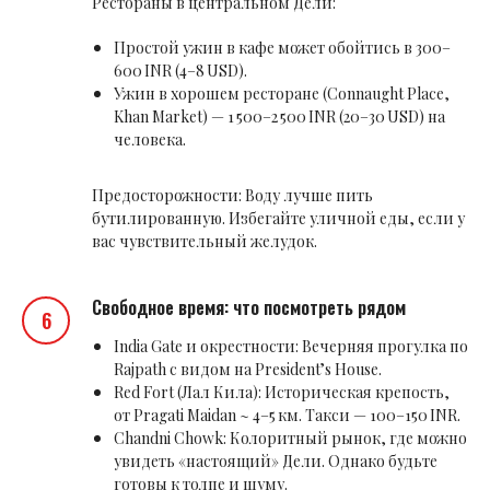
Рестораны в центральном Дели:
Простой ужин в кафе может обойтись в 300–
600 INR (4–8 USD).
Ужин в хорошем ресторане (Connaught Place,
Khan Market) — 1 500–2 500 INR (20–30 USD) на
человека.
Предосторожности: Воду лучше пить
бутилированную. Избегайте уличной еды, если у
вас чувствительный желудок.
Свободное время: что посмотреть рядом
India Gate и окрестности: Вечерняя прогулка по
Rajpath с видом на President’s House.
Red Fort (Лал Кила): Историческая крепость,
от Pragati Maidan ~ 4–5 км. Такси — 100–150 INR.
Chandni Chowk: Колоритный рынок, где можно
увидеть «настоящий» Дели. Однако будьте
готовы к толпе и шуму.