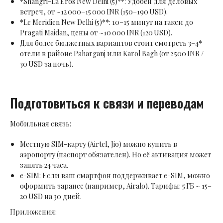
*Shangri-La Eros New Delhi (5)**: Удобен для деловых
встреч, от ~12 000–15 000 INR (150–190 USD).
*Le Meridien New Delhi (5)**: 10–15 минут на такси до
Pragati Maidan, цены от ~10 000 INR (120 USD).
Для более бюджетных вариантов стоит смотреть 3–4*
отели в районе Paharganj или Karol Bagh (от 2 500 INR /
30 USD за ночь).
Подготовиться к связи и переводам
Мобильная связь:
Местную SIM-карту (Airtel, Jio) можно купить в
аэропорту (паспорт обязателен). Но её активация может
занять 24 часа.
e-SIM: Если ваш смартфон поддерживает e-SIM, можно
оформить заранее (например, Airalo). Тарифы: 5 ГБ ~ 15–
20 USD на 30 дней.
Приложения: