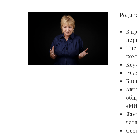
Родила
В п
пер
Пре
ком
Коу
Экс
Бло
Авт
общ
«МИ
Лау
зас
Соз