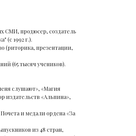
х СМИ, продюсер, создатель
(с 1992 г.).
о (риторика, презентации,
ий (65 тысяч учеников).
 меня слушают», «Магия
тор издательств «Альпина»,
Почета и медали ордена «За
пускников из 48 стран,