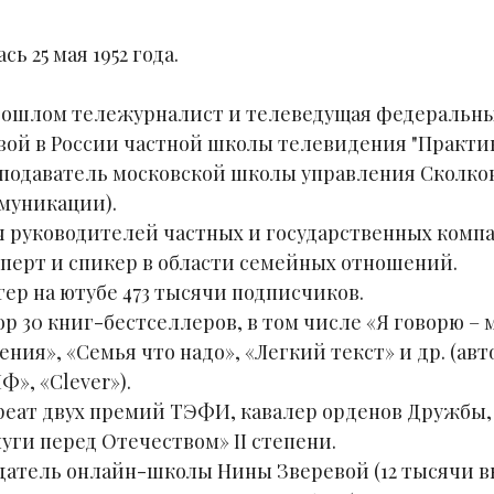
сь 25 мая 1952 года.
рошлом тележурналист и телеведущая федеральны
вой в России частной школы телевидения "Практика" 
подаватель московской школы управления Сколков
муникации).
ч руководителей частных и государственных компан
перт и спикер в области семейных отношений.
гер на ютубе 473 тысячи подписчиков.
ор 30 книг-бестселлеров, в том числе «Я говорю –
ения», «Семья что надо», «Легкий текст» и др. (ав
Ф», «Clever»).
реат двух премий ТЭФИ, кавалер орденов Дружбы, 
луги перед Отечеством» II степени.
датель онлайн-школы Нины Зверевой (12 тысячи вы