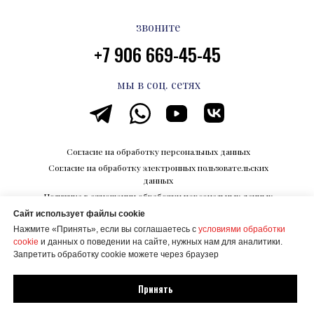
звоните
+7 906 669-45-45
мы в соц. сетях
Согласие на обработку персональных данных
Согласие на обработку электронных пользовательских
данных
Политика в отношении обработки персональных данных
Сайт использует файлы cookie
Каталог впечатлений на Razvedka.World
Нажмите «Принять», если вы соглашаетесь с
условиями обработки
© ООО "КОРПОРАЦИИ БУДУЩЕГО"
cookie
и данных о поведении на сайте, нужных нам для аналитики.
ИНН 6700027506
Запретить обработку cookie можете через браузер
Создание сайта Mehanik Design
Принять