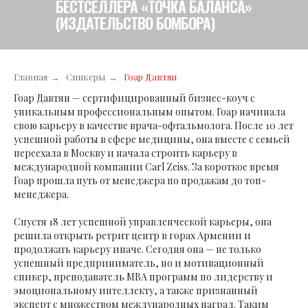
БЕСТСЕЛЛЕРА «ТОЧКА БАЛАНСА»
(ИЗДАТЕЛЬСТВО БОМБОРА)
Главная
→
Спикеры
→
Гоар Давтян
Гоар Давтян — сертифицированный бизнес-коуч с
уникальным профессиональным опытом. Гоар начинала
свою карьеру в качестве врача-офтальмолога. После 10 лет
успешной работы в сфере медицины, она вместе с семьей
переехала в Москву и начала строить карьеру в
международной компании Carl Zeiss. За короткое время
Гоар прошла путь от менеджера по продажам до топ-
менеджера.
Спустя 18 лет успешной управленческой карьеры, она
решила открыть ретрит центр в горах Армении и
продолжать карьеру иначе. Сегодня она — не только
успешный предприниматель, но и мотивационный
спикер, преподаватель MBA программ по лидерству и
эмоциональному интеллекту, а также признанный
эксперт с множеством международных наград. Таким