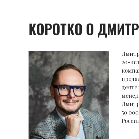
КОРОТКО О ДМИТР
Дмитр
20-ле
компа
прода
деяте
менед
Дмитр
50 00
Росси