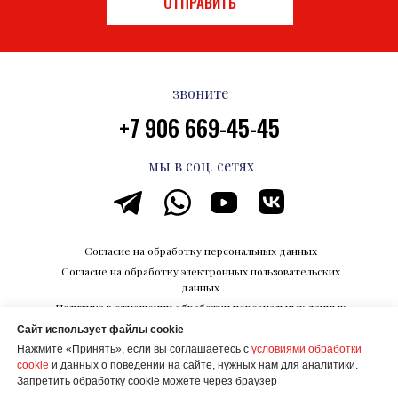
ОТПРАВИТЬ
звоните
+7 906 669-45-45
мы в соц. сетях
Согласие на обработку персональных данных
Согласие на обработку электронных пользовательских
данных
Политика в отношении обработки персональных данных
Сайт использует файлы cookie
Каталог впечатлений на Razvedka.World
Нажмите «Принять», если вы соглашаетесь с
условиями обработки
© ООО "КОРПОРАЦИИ БУДУЩЕГО"
cookie
и данных о поведении на сайте, нужных нам для аналитики.
ИНН 6700027506
Запретить обработку cookie можете через браузер