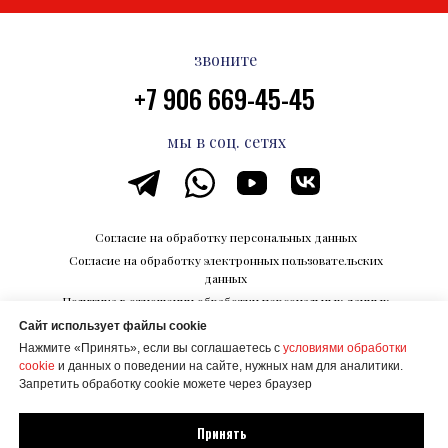
звоните
+7 906 669-45-45
мы в соц. сетях
Согласие на обработку персональных данных
Согласие на обработку электронных пользовательских
данных
Политика в отношении обработки персональных данных
Сайт использует файлы cookie
Каталог впечатлений на Razvedka.World
Нажмите «Принять», если вы соглашаетесь с
условиями обработки
© ООО "КОРПОРАЦИИ БУДУЩЕГО"
cookie
и данных о поведении на сайте, нужных нам для аналитики.
ИНН 6700027506
Запретить обработку cookie можете через браузер
Создание сайта Mehanik Design
Принять