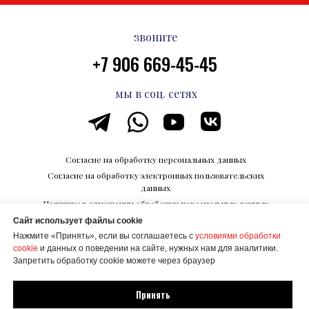
звоните
+7 906 669-45-45
мы в соц. сетях
Согласие на обработку персональных данных
Согласие на обработку электронных пользовательских
данных
Политика в отношении обработки персональных данных
Сайт использует файлы cookie
Каталог впечатлений на Razvedka.World
Нажмите «Принять», если вы соглашаетесь с
условиями обработки
© ООО "КОРПОРАЦИИ БУДУЩЕГО"
cookie
и данных о поведении на сайте, нужных нам для аналитики.
ИНН 6700027506
Запретить обработку cookie можете через браузер
Создание сайта Mehanik Design
Принять