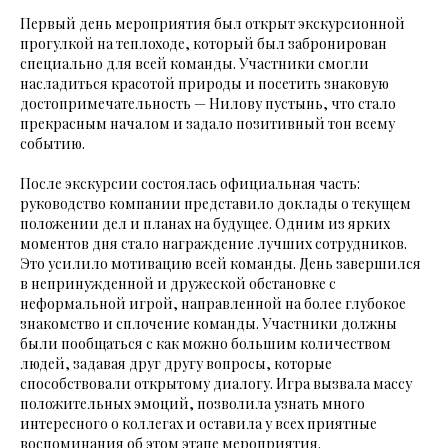
Первый день мероприятия был открыт экскурсионной
прогулкой на теплоходе, который был забронирован
специально для всей команды. Участники смогли
насладиться красотой природы и посетить знаковую
достопримечательность — Нилову пустынь, что стало
прекрасным началом и задало позитивный тон всему
событию.
После экскурсии состоялась официальная часть:
руководство компании представило доклады о текущем
положении дел и планах на будущее. Одним из ярких
моментов дня стало награждение лучших сотрудников.
Это усилило мотивацию всей команды. День завершился
в непринужденной и дружеской обстановке с
неформальной игрой, направленной на более глубокое
знакомство и сплочение команды. Участники должны
были пообщаться с как можно большим количеством
людей, задавая друг другу вопросы, которые
способствовали открытому диалогу. Игра вызвала массу
положительных эмоций, позволила узнать много
интересного о коллегах и оставила у всех приятные
воспоминания об этом этапе мероприятия.