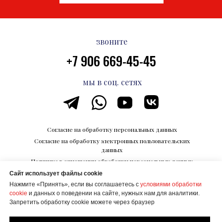
звоните
+7 906 669-45-45
мы в соц. сетях
Согласие на обработку персональных данных
Согласие на обработку электронных пользовательских
данных
Политика в отношении обработки персональных данных
Сайт использует файлы cookie
Каталог впечатлений на Razvedka.World
Нажмите «Принять», если вы соглашаетесь с
условиями обработки
© ООО "КОРПОРАЦИИ БУДУЩЕГО"
cookie
и данных о поведении на сайте, нужных нам для аналитики.
ИНН 6700027506
Запретить обработку cookie можете через браузер
Создание сайта Mehanik Design