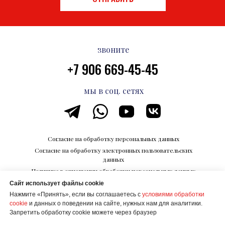
звоните
+7 906 669-45-45
мы в соц. сетях
Согласие на обработку персональных данных
Согласие на обработку электронных пользовательских
данных
Политика в отношении обработки персональных данных
Сайт использует файлы cookie
Каталог впечатлений на Razvedka.World
Нажмите «Принять», если вы соглашаетесь с
условиями обработки
© ООО "КОРПОРАЦИИ БУДУЩЕГО"
cookie
и данных о поведении на сайте, нужных нам для аналитики.
ИНН 6700027506
Запретить обработку cookie можете через браузер