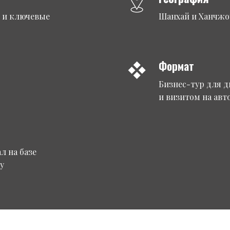
 и ключевые
Шанхай и Ханчжоу
Формат
Бизнес-тур для д
и визитом на ав
л на базе
y