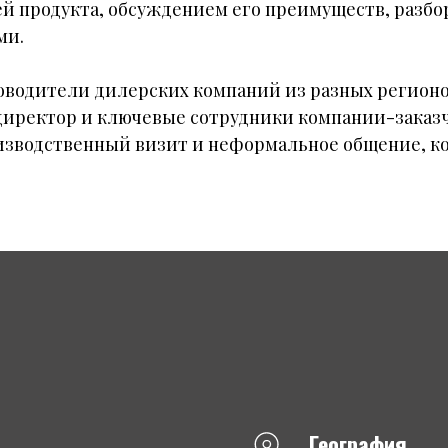
й продукта, обсуждением его преимуществ, разб
ми.
оводители дилерских компаний из разных регионов
иректор и ключевые сотрудники компании-заказч
изводственный визит и неформальное общение, ко
География